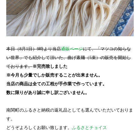
本日（8月1日）9時より当店
通販ページ
にて、「マツコの知らな
い世界」でも紹介して頂いた、曲げ素麺（5束）の販売を開始し
ております。
※完売致しました
※今月も少量でしか販売することが出来ません。
当店の商品は全ての工程が手作業で作っています。
数に限りがあり誠に申し訳ございません。
南関町のふるさと納税の返礼品としても選んでいただいておりま
す。
どうぞよろしくお願い致します。
ふるさとチョイス